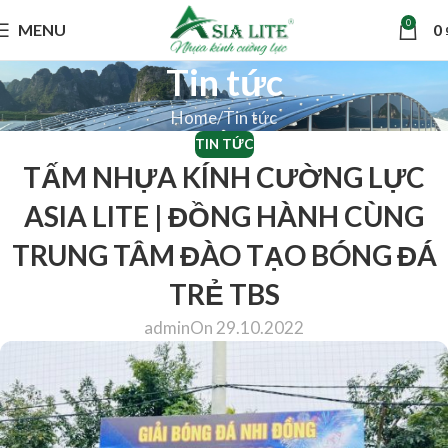
0
MENU
0
Tin tức
Home
Tin tức
TIN TỨC
TẤM NHỰA KÍNH CƯỜNG LỰC
ASIA LITE | ĐỒNG HÀNH CÙNG
TRUNG TÂM ĐÀO TẠO BÓNG ĐÁ
TRẺ TBS
admin
On 29.10.2022