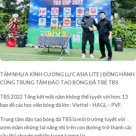
TẤM NHỰA KÍNH CƯỜNG LỰC ASIA LITE | ĐỒNG HÀNH
CÙNG TRUNG TÂM ĐÀO TẠO BÓNG ĐÁ TRẺ TBS
TBS 2022 Tổng kết một năm không thể tuyệt vời hơn. 13
bạn đỗ các học viện bóng đá lớn : Viettel – HAGL – PVF.
Trung tâm đào tạo bóng đá TBS là môi trường tuyệt vời
ươm mầm những tài năng nhí trên con đường trở thành các
cầu thủ chuyên nghiệp trong tương lai.