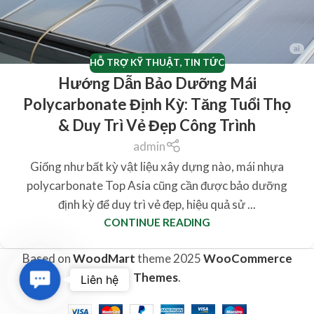
HỖ TRỢ KỸ THUẬT
,
TIN TỨC
Hướng Dẫn Bảo Dưỡng Mái
Polycarbonate Định Kỳ: Tăng Tuổi Thọ
& Duy Trì Vẻ Đẹp Công Trình
admin
Giống như bất kỳ vật liệu xây dựng nào, mái nhựa
polycarbonate Top Asia cũng cần được bảo dưỡng
định kỳ để duy trì vẻ đẹp, hiệu quả sử ...
CONTINUE READING
Based on
WoodMart
theme
2025
WooCommerce
Contact
Themes
.
Liên hệ
Us