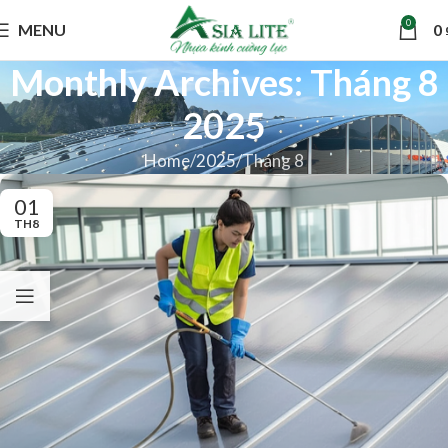
0
MENU
0
Monthly Archives: Tháng 8
2025
Home
2025
Tháng 8
01
TH8