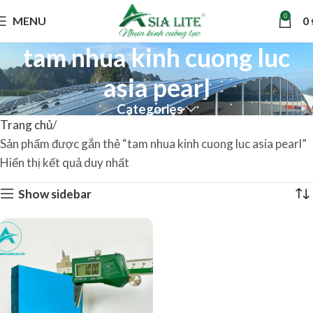
0
MENU
0
tam nhua kinh cuong luc
asia pearl
Categories
Trang chủ
Sản phẩm được gắn thẻ “tam nhua kinh cuong luc asia pearl”
Hiển thị kết quả duy nhất
Show sidebar