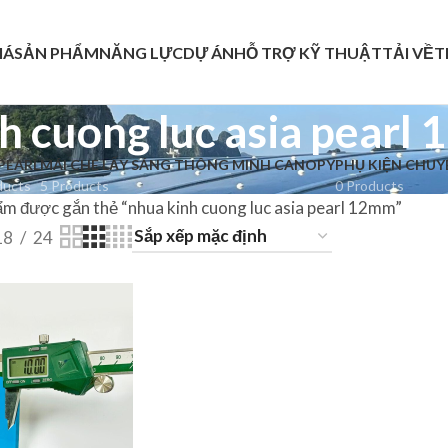
IÁ
SẢN PHẨM
NĂNG LỰC
DỰ ÁN
HỖ TRỢ KỸ THUẬT
TẢI VỀ
T
h cuong luc asia pearl
 PEARL
MÁI CHE LẤY SÁNG THÔNG MINH CANOPY
PHỤ KIỆN CHU
ducts
5 Products
0 Products
ẩm được gắn thẻ “nhua kinh cuong luc asia pearl 12mm”
18
24