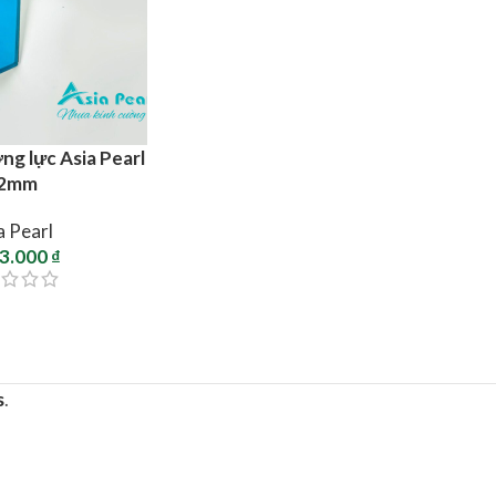
ng lực Asia Pearl
2mm
a Pearl
43.000
₫
s
.