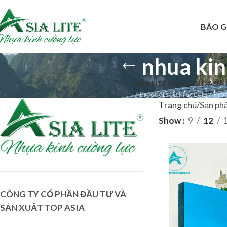
BÁO G
nhua kin
ASIA LITE
ASIA GOLD
ASIA
7 Products
10 Products
7 Pro
Trang chủ
Sản ph
Show
9
12
CÔNG TY CỔ PHẦN ĐẦU TƯ VÀ
SẢN XUẤT TOP ASIA