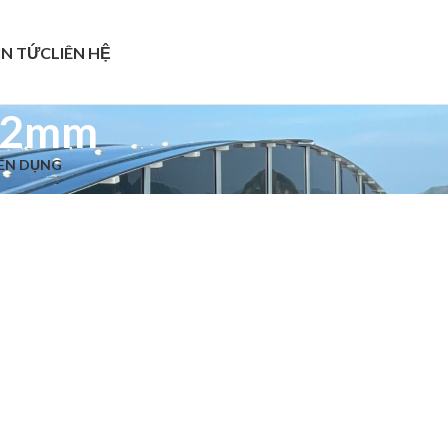
IN TỨC
LIÊN HỆ
 12mm
YÊN DỤNG