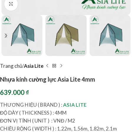
Click to enlarge
Trang chủ
Asia Lite
Nhựa kính cường lực Asia Lite 4mm
639.000
₫
THƯƠNG HIỆU ( BRAND ) :
ASIA LITE
ĐỘ DÀY ( THICKNESS ) : 4MM
ĐƠN VỊ TÍNH ( UNIT ) : VNĐ / M2
CHIỀU RỘNG ( WIDTH ) : 1.22m, 1.56m, 1.82m, 2.1m